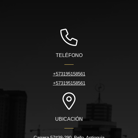
TELÉFONO
+573195158561
+573195158561
UBICACIÓN
Carrera 57#38-290, Bello, Antioquia