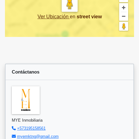
Ver Ubicación
en
street view
Contáctanos
MYE Inmobiliaria
+573195158561
myemktng@gmail.com