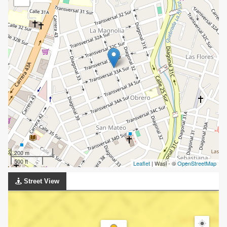
200 m
500 ft
Leaflet
| Wasi - ©
OpenStreetMap
Street View