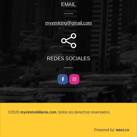
EMAIL
myemktng@gmail.com
REDES SOCIALES
Facebook
Instagram
©2026
myeinmobiliaria.com
, todos los derechos reservados.
wasi.co
Powered by: