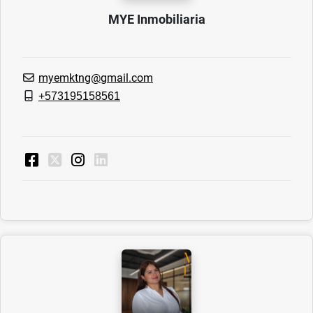
MYE Inmobiliaria
myemktng@gmail.com
+573195158561