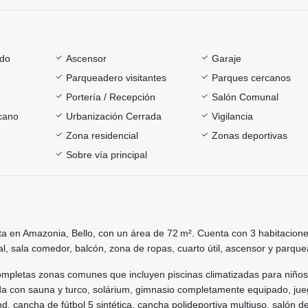
ado
Ascensor
Garaje
Parqueadero visitantes
Parques cercanos
Portería / Recepción
Salón Comunal
rcano
Urbanización Cerrada
Vigilancia
Zona residencial
Zonas deportivas
Sobre vía principal
a en Amazonia, Bello, con un área de 72 m². Cuenta con 3 habitacione
al, sala comedor, balcón, zona de ropas, cuarto útil, ascensor y parqu
completas zonas comunes que incluyen piscinas climatizadas para niños
a con sauna y turco, solárium, gimnasio completamente equipado, ju
nd, cancha de fútbol 5 sintética, cancha polideportiva multiuso, salón d