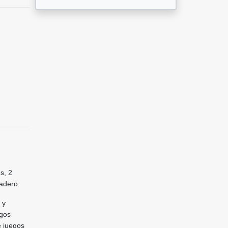
s, 2
eadero.
 y
egos
e juegos