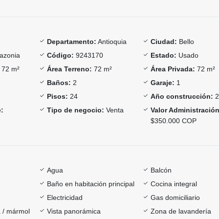
Departamento:
Antioquia
Ciudad:
Bello
zonia
Código:
9243170
Estado:
Usado
72 m²
Área Terreno:
72 m²
Área Privada:
72 m²
Baños:
2
Garaje:
1
Pisos:
24
Año construcción:
2
:
Tipo de negocio:
Venta
Valor Administración
$350.000 COP
Agua
Balcón
Baño en habitación principal
Cocina integral
Electricidad
Gas domiciliario
 / mármol
Vista panorámica
Zona de lavandería