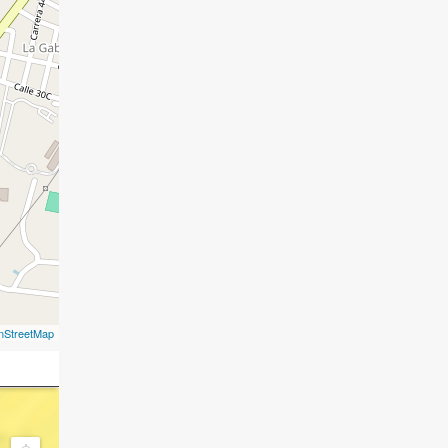
nStreetMap