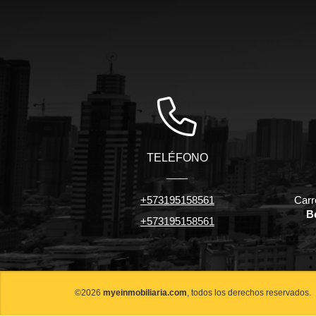
TELÉFONO
+573195158561
Carr
Be
+573195158561
©2026
myeinmobiliaria.com
, todos los derechos reservados.