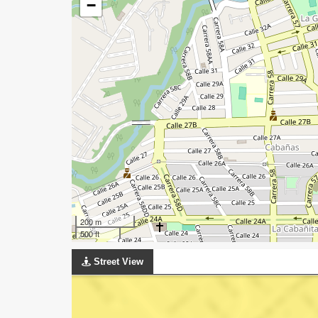
−
200 m
500 ft
Street View