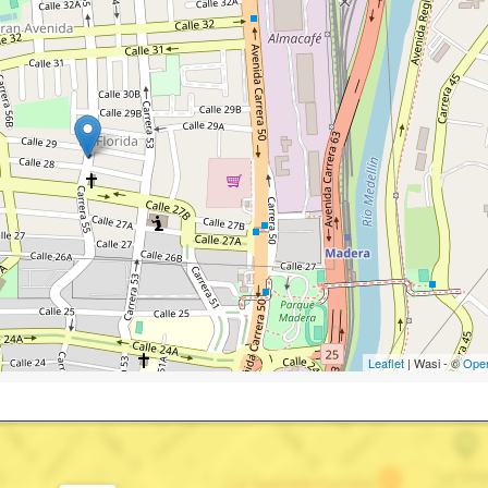
Leaflet
| Wasi - ©
Ope