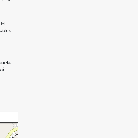
del
ciales
esoría
ué