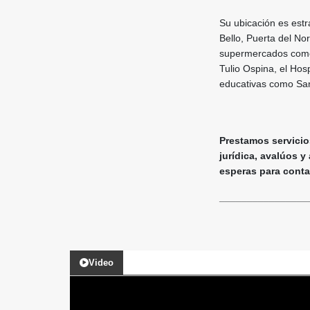
Su ubicación es est
Bello, Puerta del No
supermercados como 
Tulio Ospina, el Hosp
educativas como San 
Prestamos servicios
jurídica, avalúos y
esperas para contact
________________
Video