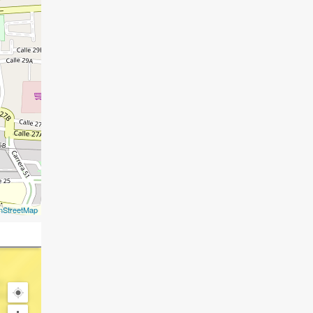
nStreetMap