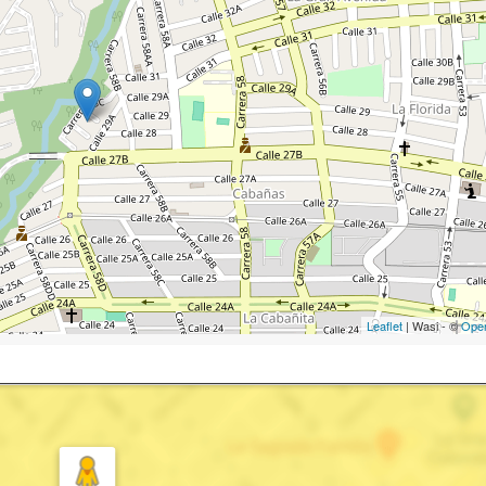
Leaflet
| Wasi - ©
Ope