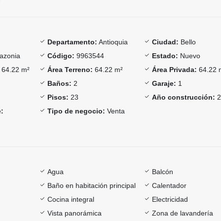
Departamento:
Antioquia
Ciudad:
Bello
zonia
Código:
9963544
Estado:
Nuevo
64.22 m²
Área Terreno:
64.22 m²
Área Privada:
64.22 
Baños:
2
Garaje:
1
Pisos:
23
Año construcción:
2
:
Tipo de negocio:
Venta
Agua
Balcón
Baño en habitación principal
Calentador
Cocina integral
Electricidad
Vista panorámica
Zona de lavandería