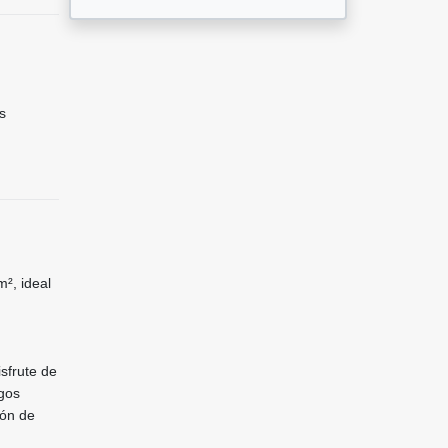
s
², ideal
sfrute de
egos
lón de