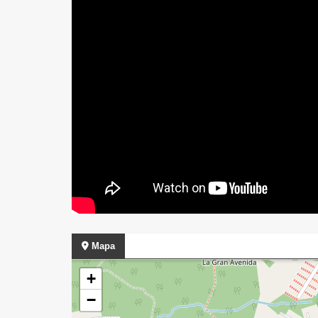
Mapa
+
−