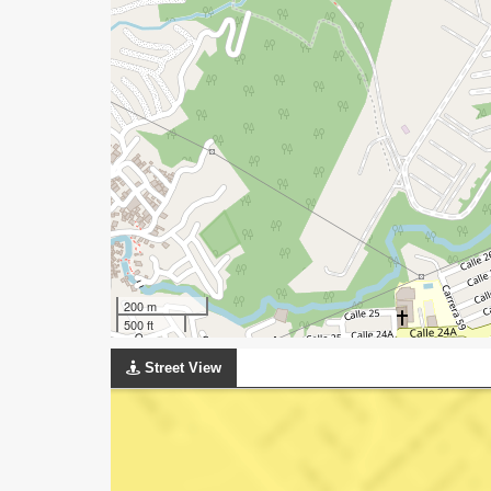
200 m
500 ft
Street View