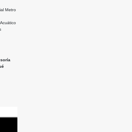
ial Metro
 Acuático
s
esoría
ué