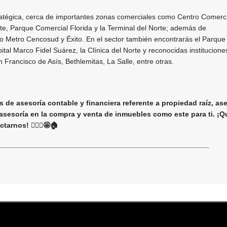
ratégica, cerca de importantes zonas comerciales como Centro Comerc
rte, Parque Comercial Florida y la Terminal del Norte; además de
Metro Cencosud y Éxito. En el sector también encontrarás el Parque
ital Marco Fidel Suárez, la Clínica del Norte y reconocidas institucione
Francisco de Asís, Bethlemitas, La Salle, entre otras.
 de asesoría contable y financiera referente a propiedad raíz, as
 asesoría en la compra y venta de inmuebles como este para ti. ¡Q
arnos! 🙋🏻‍♀️🤩🏠
____________________________________________________