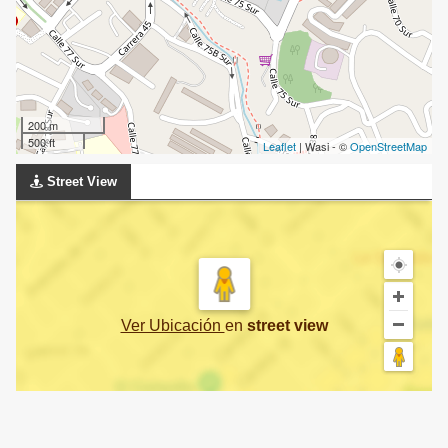
200 m
500 ft
Leaflet
| Wasi - ©
OpenStreetMap
Street View
Ver Ubicación
en
street view