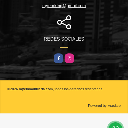
myemktng@gmail.com
REDES SOCIALES
Facebook
Instagram
©2026
myeinmobiliaria.com
, todos los derechos reservados.
wasi.co
Powered by: