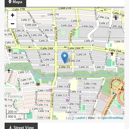
Mapa
+
−
200 m
500 ft
Leaflet
| Wasi - ©
OpenStreetMap
Street View