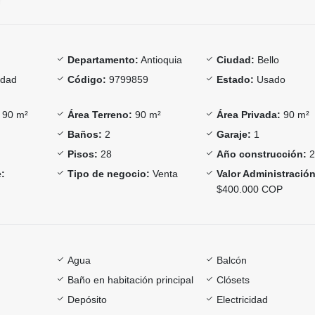
Departamento:
Antioquia
Ciudad:
Bello
dad
Código:
9799859
Estado:
Usado
90 m²
Área Terreno:
90 m²
Área Privada:
90 m²
Baños:
2
Garaje:
1
Pisos:
28
Año construcción:
2
:
Tipo de negocio:
Venta
Valor Administración
$400.000 COP
Agua
Balcón
Baño en habitación principal
Clósets
Depósito
Electricidad