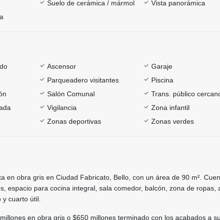
Suelo de cerámica / mármol
Vista panorámica
ía
ado
Ascensor
Garaje
Parqueadero visitantes
Piscina
ón
Salón Comunal
Trans. público cercan
rada
Vigilancia
Zona infantil
Zonas deportivas
Zonas verdes
a en obra gris en Ciudad Fabricato, Bello, con un área de 90 m². Cuen
s, espacio para cocina integral, sala comedor, balcón, zona de ropas, 
y cuarto útil.
millones en obra gris o $650 millones terminado con los acabados a su