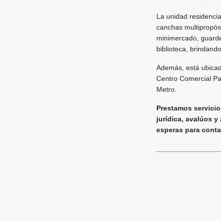
La unidad residenci
canchas multipropósi
minimercado, guarder
biblioteca, brindand
Además, está ubicado
Centro Comercial Par
Metro.
Prestamos servicios
jurídica, avalúos y
esperas para contact
________________