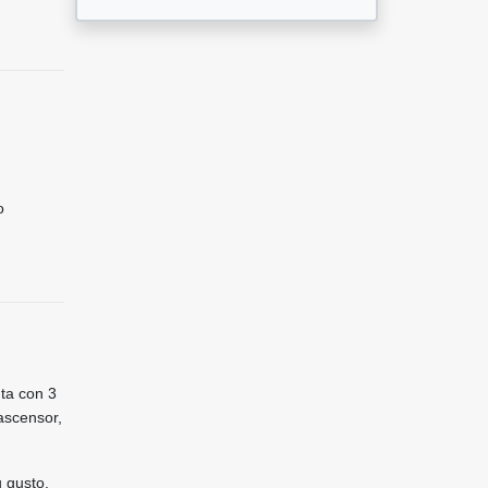
o
ta con 3
ascensor,
 gusto.