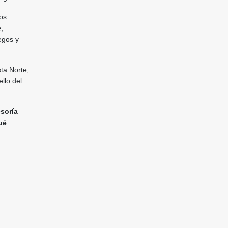
os
,
egos y
ta Norte,
llo del
esoría
ué