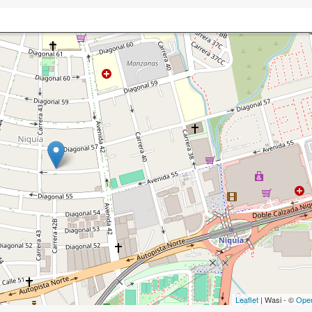
Leaflet
| Wasi - ©
Ope