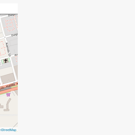
nStreetMap