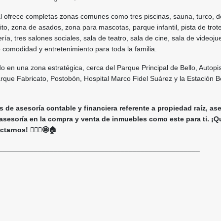
al ofrece completas zonas comunes como tres piscinas, sauna, turco, d
to, zona de asados, zona para mascotas, parque infantil, pista de trote
ía, tres salones sociales, sala de teatro, sala de cine, sala de videoju
o comodidad y entretenimiento para toda la familia.
 en una zona estratégica, cerca del Parque Principal de Bello, Autopis
que Fabricato, Postobón, Hospital Marco Fidel Suárez y la Estación Be
 de asesoría contable y financiera referente a propiedad raíz, as
 asesoría en la compra y venta de inmuebles como este para ti. ¡Q
arnos! 🙋🏻‍♀️🤩🏠
___________________________________________________