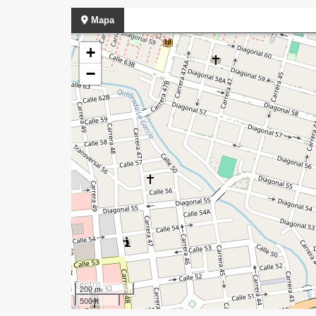
Mapa
+
−
200 m
500 ft