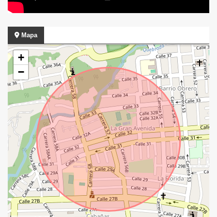
Mapa
+
−