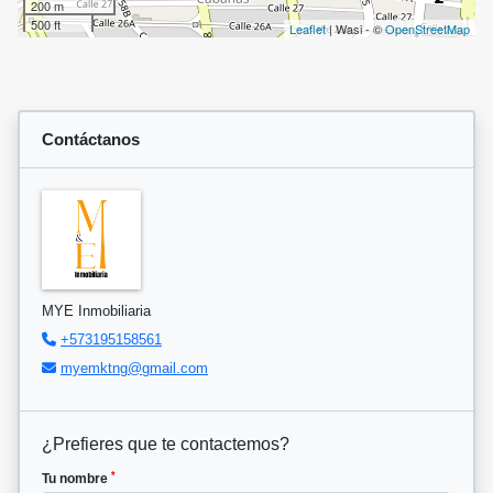
200 m
500 ft
Leaflet
| Wasi - ©
OpenStreetMap
Contáctanos
MYE Inmobiliaria
+573195158561
myemktng@gmail.com
¿Prefieres que te contactemos?
*
Tu nombre