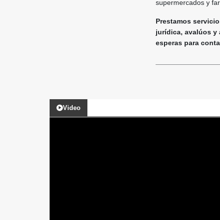
supermercados y fa
Prestamos servicios
jurídica, avalúos y
esperas para contact
________________
Video