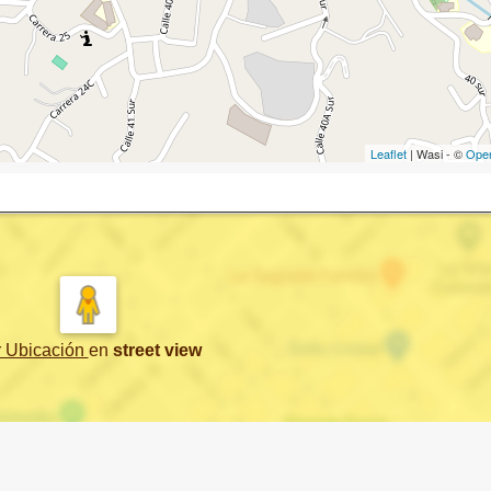
Leaflet
| Wasi - ©
Ope
r Ubicación
en
street view