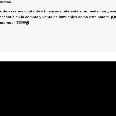
rmacias.
 de asesoría contable y financiera referente a propiedad raíz, as
 asesoría en la compra y venta de inmuebles como este para ti. ¡Q
arnos! 🙋🏻‍♀️🤩🏠
____________________________________________________