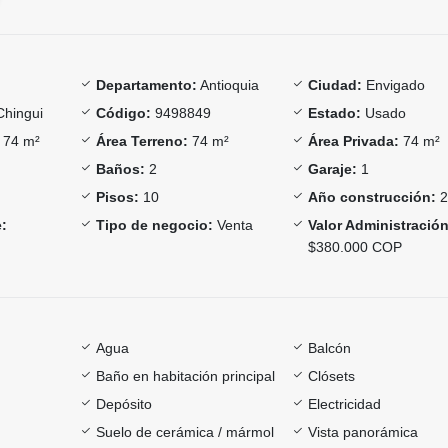
Departamento:
Antioquia
Ciudad:
Envigado
Chingui
Código:
9498849
Estado:
Usado
74 m²
Área Terreno:
74 m²
Área Privada:
74 m²
Baños:
2
Garaje:
1
Pisos:
10
Año construcción:
2
:
Tipo de negocio:
Venta
Valor Administración
$380.000 COP
Agua
Balcón
Baño en habitación principal
Clósets
Depósito
Electricidad
Suelo de cerámica / mármol
Vista panorámica