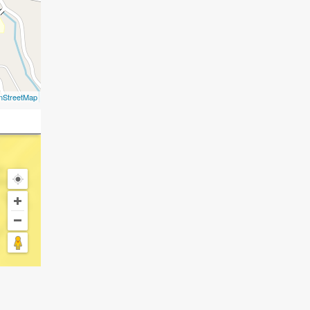
nStreetMap