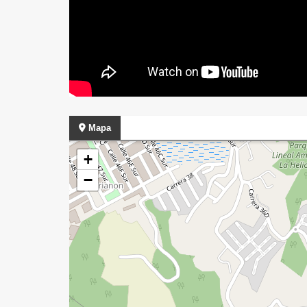
Mapa
+
−