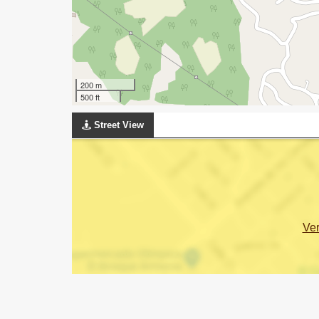
200 m
500 ft
Street View
Ve