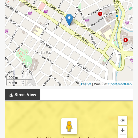
200 m
500 ft
Leaflet
| Wasi - ©
OpenStreetMap
Street View