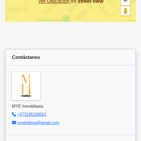
Ver Ubicación
en
street view
Contáctanos
MYE Inmobiliaria
+573195158561
myemktng@gmail.com