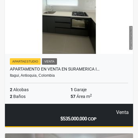
APARTAESTUDIO
VENTA
APARTAMENTO EN VENTA EN SURAMERICA I…
Itagui, Antioquia, Colombia
2
Alcobas
1
Garaje
2
2
Baños
57
Área m
Venta
$535.000.000
COP