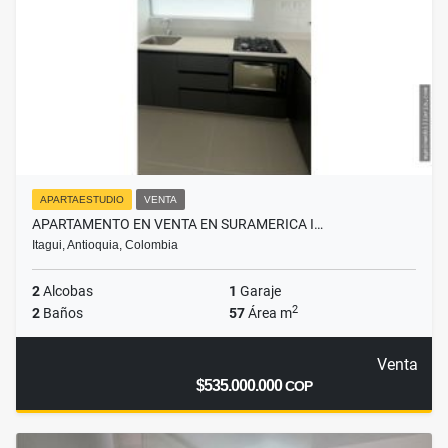
APARTAESTUDIO
VENTA
APARTAMENTO EN VENTA EN SURAMERICA I…
Itagui, Antioquia, Colombia
2
Alcobas
1
Garaje
2
2
Baños
57
Área m
Venta
$535.000.000
COP