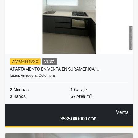
APARTAESTUDIO
VENTA
APARTAMENTO EN VENTA EN SURAMERICA I…
Itagui, Antioquia, Colombia
2
Alcobas
1
Garaje
2
2
Baños
57
Área m
Venta
$535.000.000
COP