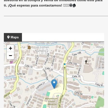
asesoría en la compra y venta de inmuebles como este para
ti. ¡Qué esperas para contactarnos! 🙋🏻‍♀️🤩🏠
______________________________________________________
Mapa
+
−