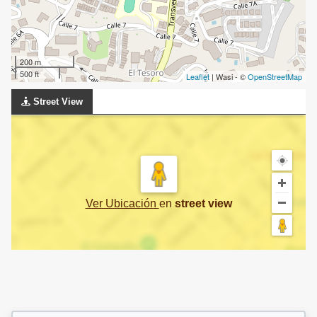
200 m
500 ft
Leaflet
| Wasi - ©
OpenStreetMap
Street View
Ver Ubicación
en
street view