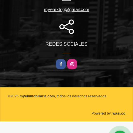
myemktng@gmail.com
REDES SOCIALES
Facebook
Instagram
©2026
myeinmobiliaria.com
, todos los derechos reservados.
wasi.co
Powered by: