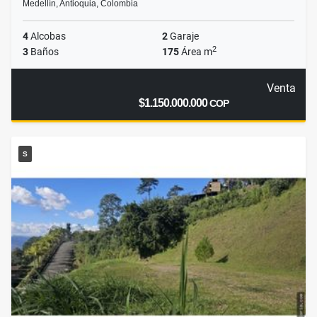
Medellín, Antioquia, Colombia
4
Alcobas
2
Garaje
2
3
Baños
175
Área m
Venta
$1.150.000.000
COP
S