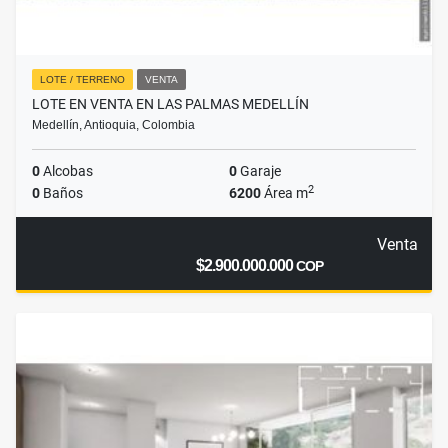
LOTE / TERRENO
VENTA
LOTE EN VENTA EN LAS PALMAS MEDELLÍN
Medellín, Antioquia, Colombia
0
Alcobas
0
Garaje
2
0
Baños
6200
Área m
Venta
$2.900.000.000
COP