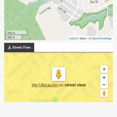
200 m
500 ft
Leaflet
| Wasi - ©
OpenStreetMap
Street View
Ver Ubicación
en
street view