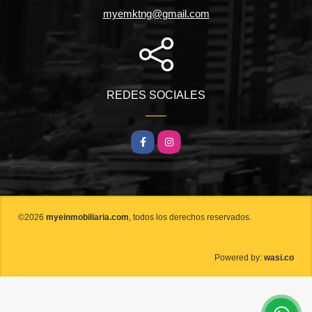
myemktng@gmail.com
REDES SOCIALES
Facebook
Instagram
©2026
myeinmobiliaria.com
, todos los derechos reservados.
wasi.co
Powered by: