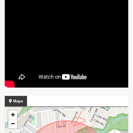
Mapa
+
−