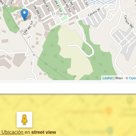
Leaflet
| Wasi - ©
Ope
r Ubicación
en
street view