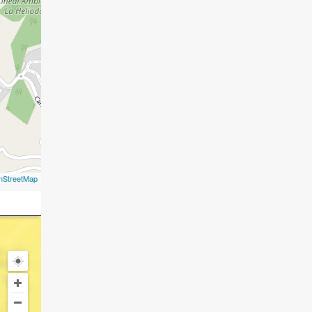
nStreetMap