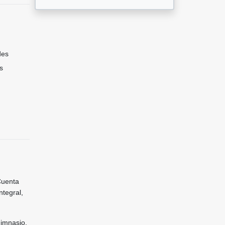
des
s
Cuenta
ntegral,
gimnasio,