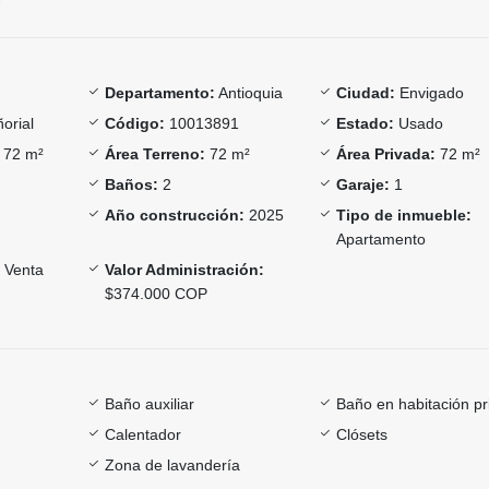
Departamento:
Antioquia
Ciudad:
Envigado
orial
Código:
10013891
Estado:
Usado
72 m²
Área Terreno:
72 m²
Área Privada:
72 m²
Baños:
2
Garaje:
1
Año construcción:
2025
Tipo de inmueble:
Apartamento
Venta
Valor Administración:
$374.000 COP
Baño auxiliar
Baño en habitación pr
Calentador
Clósets
Zona de lavandería