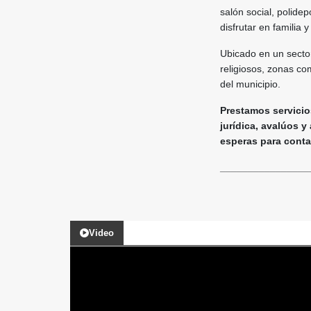
salón social, polide
disfrutar en familia 
Ubicado en un sector
religiosos, zonas co
del municipio.
Prestamos servicios
jurídica, avalúos y
esperas para contact
________________
Video