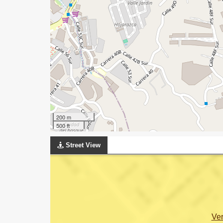
200 m
500 ft
Street View
Ve