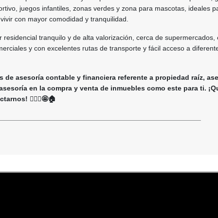
portivo, juegos infantiles, zonas verdes y zona para mascotas, ideales p
y vivir con mayor comodidad y tranquilidad.
 residencial tranquilo y de alta valorización, cerca de supermercados,
merciales y con excelentes rutas de transporte y fácil acceso a diferen
 de asesoría contable y financiera referente a propiedad raíz, as
 asesoría en la compra y venta de inmuebles como este para ti. ¡Q
arnos! 🙋🏻‍♀️🤩🏠
____________________________________________________