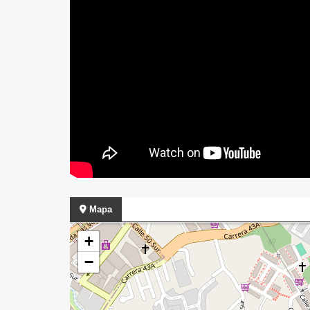
Mapa
+
−