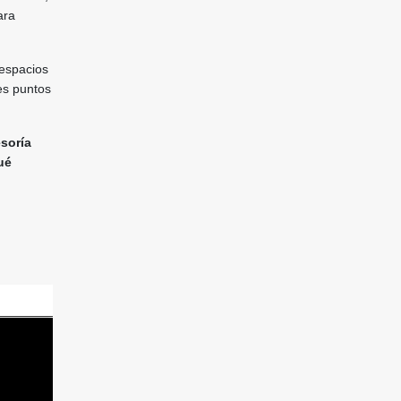
ara
 espacios
tes puntos
esoría
ué