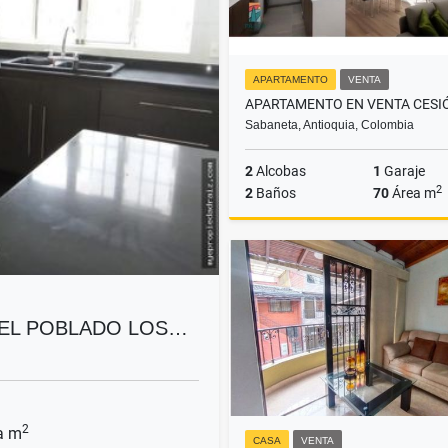
APARTAMENTO
VENTA
Sabaneta, Antioquia, Colombia
2
Alcobas
1
Garaje
2
2
Baños
70
Área m
$660.000.000
N EL POBLADO LOS…
2
a m
CASA
VENTA