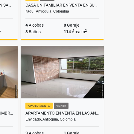
CASA UNIFAMILIAR EN VENTA EN SANTA ANA BELLO
CASA UNIFAMILIAR EN VENTA EN SURAMÉRICA ITAGÜÍ
Itagui, Antioquia, Colombia
4
Alcobas
0
Garaje
2
2
3
Baños
114
Área m
Venta
Venta
$850.000.000
APARTAMENTO
VENTA
APARTAMENTO EN VENTA EN CUMBRES ENVIGADO
APARTAMENTO EN VENTA EN LAS ANTILLAS ENVIGADO
Envigado, Antioquia, Colombia
3
Alcobas
1
Garaje