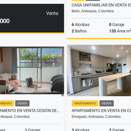
Bello, Antioquia, Colombia
Venta
.000
6
Alcobas
0
Garaje
2
Baños
135
Área m
$480.000.000
AMENTO
VENTA
APARTAMENTO
VENTA
APARTAMENTO EN VENTA CESIÓN DE DERECHO AMAZONIA BELLO
Antioquia, Colombia
Envigado, Antioquia, Colombia
bas
1
Garaje
3
Alcobas
2
Garaje