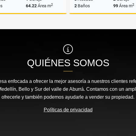
2
2
s
64.22
Área m
2
Baños
99
Área m
Venta
$460.000.000
$1.150.000.000
QUIÉNES SOMOS
 enfocada a ofrecer la mejor asesoría a nuestros clientes ref
dellín, Bello y Sur del valle de Aburrá. Contamos con un ampl
ofrecerle y también podemos ayudarle a vender su propiedad.
Políticas de privacidad