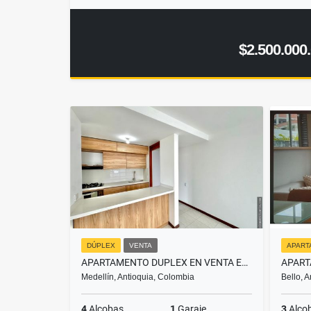
$2.500.000
DÚPLEX
VENTA
APART
APARTAMENTO DUPLEX EN VENTA EN ALTOS DEL POBLADO
Medellín, Antioquia, Colombia
Bello, 
4
Alcobas
1
Garaje
3
Alco