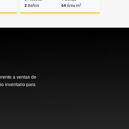
2
2
Baños
64
Área m
Venta
Venta
$550.000.000
erente a ventas de
io inventario para