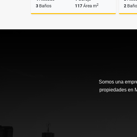
2
3
Baños
117
Área m
2
Baño
Venta
$1.200.000.000
Somos una empresa
propiedades en Me