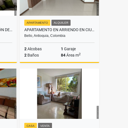
APARTAMENTO
ALQUILER
APARTAMENTO EN VENTA CESIÓN DE DERECHO EN LOMA DE SAN JOSÉ SABANETA
APARTAMENTO EN ARRIENDO EN CIUDAD FABRICATO BELLO
Bello, Antioquia, Colombia
2
Alcobas
1
Garaje
2
2
Baños
84
Área m
Venta
Alquiler
$2.800.000
CASA
VENTA