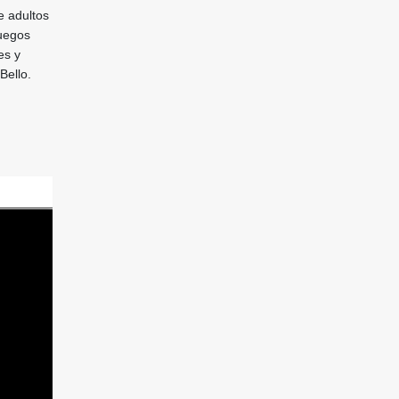
e adultos
juegos
es y
Bello.