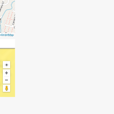
nStreetMap