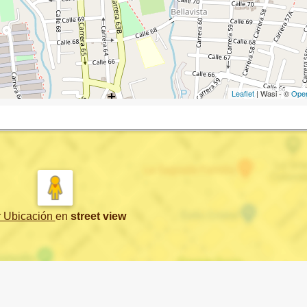
Leaflet
| Wasi - ©
Ope
r Ubicación
en
street view