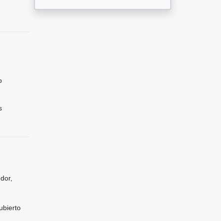
o
s
dor,
ubierto