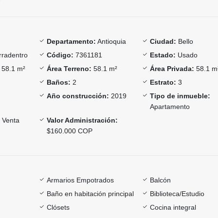
Departamento:
Antioquia
Ciudad:
Bello
rradentro
Código:
7361181
Estado:
Usado
58.1 m²
Área Terreno:
58.1 m²
Área Privada:
58.1 m
Baños:
2
Estrato:
3
Año construcción:
2019
Tipo de inmueble:
Apartamento
Venta
Valor Administración:
$160.000 COP
Armarios Empotrados
Balcón
Baño en habitación principal
Biblioteca/Estudio
Clósets
Cocina integral