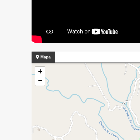
Mapa
+
−