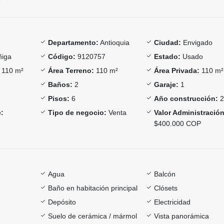
Departamento:
Antioquia
Ciudad:
Envigado
iga
Código:
9120757
Estado:
Usado
110 m²
Área Terreno:
110 m²
Área Privada:
110 m²
Baños:
2
Garaje:
1
Pisos:
6
Año construcción:
2
:
Tipo de negocio:
Venta
Valor Administración
$400.000 COP
Agua
Balcón
Baño en habitación principal
Clósets
Depósito
Electricidad
Suelo de cerámica / mármol
Vista panorámica