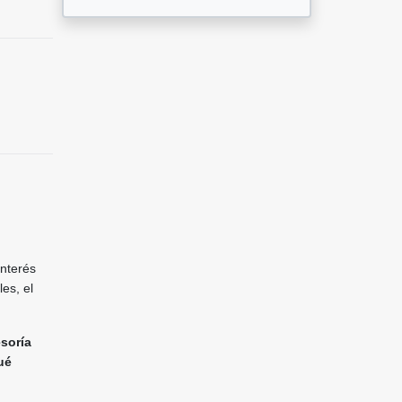
interés
es, el
esoría
ué