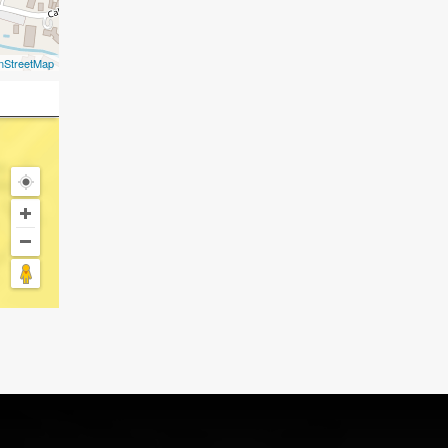
nStreetMap