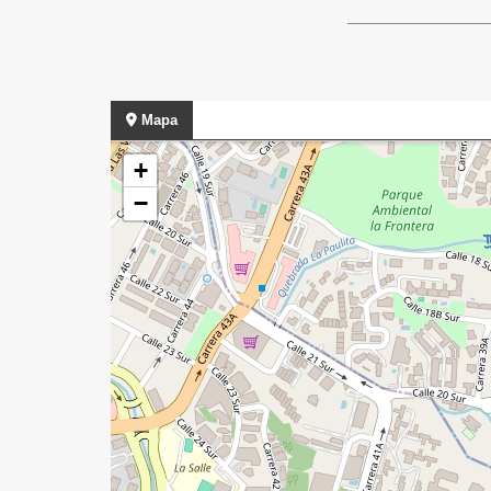
________________
Mapa
+
−