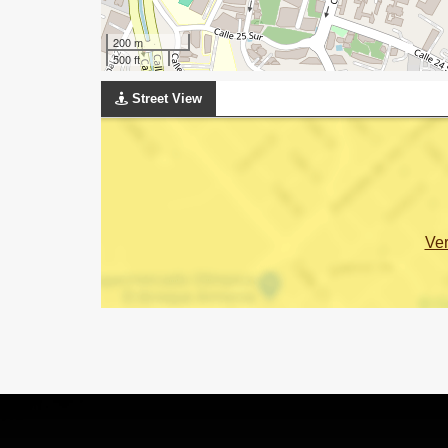
200 m
500 ft
Street View
Ve