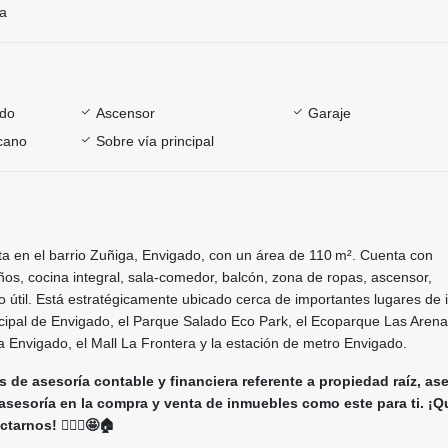
ía
ado
Ascensor
Garaje
rcano
Sobre vía principal
a en el barrio Zuñiga, Envigado, con un área de 110 m². Cuenta con
ños, cocina integral, sala-comedor, balcón, zona de ropas, ascensor,
 útil. Está estratégicamente ubicado cerca de importantes lugares de 
cipal de Envigado, el Parque Salado Eco Park, el Ecoparque Las Arenal
a Envigado, el Mall La Frontera y la estación de metro Envigado.
 de asesoría contable y financiera referente a propiedad raíz, as
 asesoría en la compra y venta de inmuebles como este para ti. ¡Q
arnos! 🙋🏻‍♀️🤩🏠