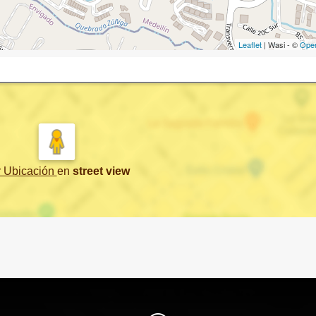
Leaflet
| Wasi - ©
Ope
r Ubicación
en
street view