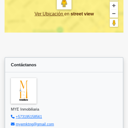
Ver Ubicación
en
street view
Contáctanos
MYE Inmobiliaria
+573195158561
myemktng@gmail.com