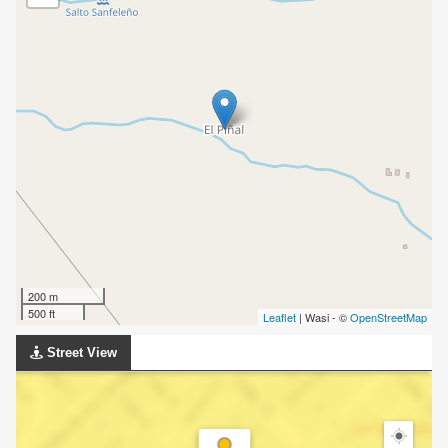
200 m
500 ft
Leaflet
| Wasi - ©
OpenStreetMap
Street View