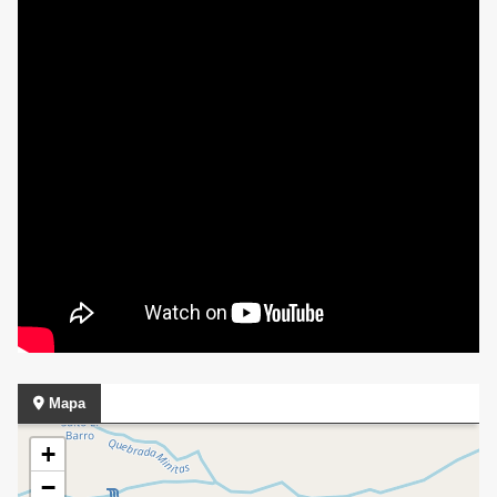
Mapa
+
−