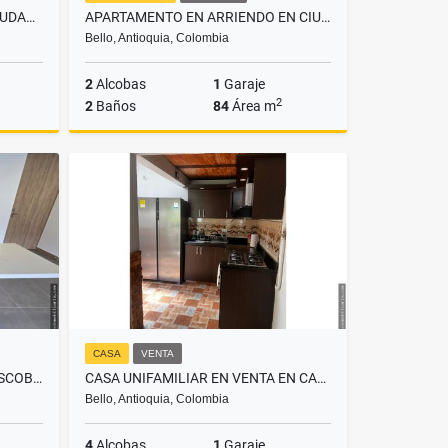
APARTAMENTO EN VENTA EN CIUDAD FABRICATO BELLO
APARTAMENTO EN ARRIENDO EN CIUDAD FABRICATO BELLO
Bello, Antioquia, Colombia
2
Alcobas
1
Garaje
2
2
Baños
84
Área m
Venta
Alquiler
$2.800.000
CASA
VENTA
APARTAMENTO EN LOMA DEL ESCOBERO ENVIGADO PERMITE RENTAS CORTAS
CASA UNIFAMILIAR EN VENTA EN CABAÑAS BELLO
Bello, Antioquia, Colombia
4
Alcobas
1
Garaje