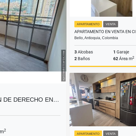
APARTAMENTO
VENTA
Bello, Antioquia, Colombia
3
Alcobas
1
Garaje
2
2
Baños
62
Área m
$395.000.000
N DE DERECHO EN…
2
 m
APARTAMENTO
VENTA