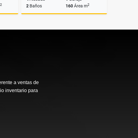
2
2
2
Baños
160
Área m
Venta
Venta
$750.000.000
erente a ventas de
io inventario para