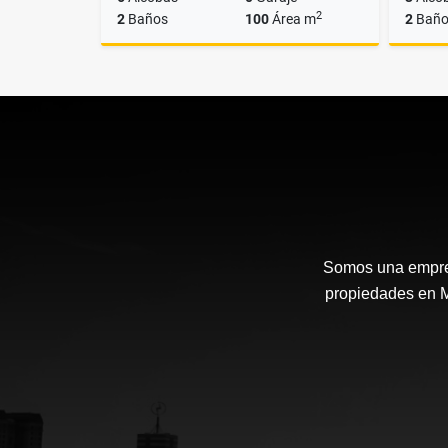
2
2
Baños
100
Área m
2
Baño
Venta
$650.000.000
Somos una empresa
propiedades en Me