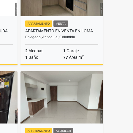
APARTAMENTO
VENTA
APARTAMENTO EN VENTA EN CIUDAD DE LOS PUERTOS BELLO
APARTAMENTO EN VENTA EN LOMA DE LAS BRUJAS ENVIGADO
Envigado, Antioquia, Colombia
2
Alcobas
1
Garaje
2
1
Baño
77
Área m
Venta
Venta
$659.000.000
APARTAMENTO
ALQUILER