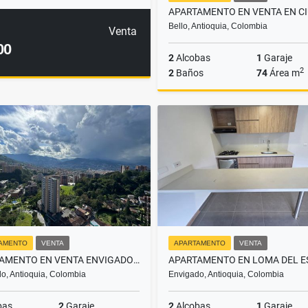
Bello, Antioquia, Colombia
Venta
00
2
Alcobas
1
Garaje
2
2
Baños
74
Área m
$480.000.000
AMENTO
VENTA
APARTAMENTO
VENTA
APARTAMENTO EN VENTA ENVIGADO EL CHINGUI ENVIGADO
o, Antioquia, Colombia
Envigado, Antioquia, Colombia
bas
2
Garaje
2
Alcobas
1
Garaje