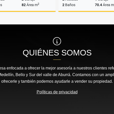
2
s
82
Área m
2
Baños
70.4
Área m
Venta
$646.000.000
$750.000.000
QUIÉNES SOMOS
 enfocada a ofrecer la mejor asesoría a nuestros clientes ref
dellín, Bello y Sur del valle de Aburrá. Contamos con un ampl
ofrecerle y también podemos ayudarle a vender su propiedad.
Políticas de privacidad