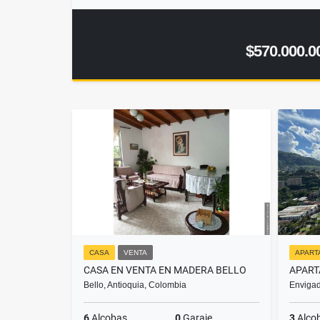
$570.000.0
CASA
VENTA
APART
CASA EN VENTA EN MADERA BELLO
Bello, Antioquia, Colombia
Envigad
6
Alcobas
0
Garaje
3
Alco