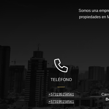
Somos una empresa
propiedades en Me
TELÉFONO
+573195158561
Carr
Be
+573195158561