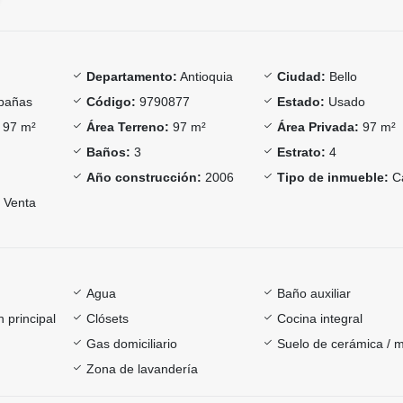
Departamento:
Antioquia
Ciudad:
Bello
bañas
Código:
9790877
Estado:
Usado
97 m²
Área Terreno:
97 m²
Área Privada:
97 m²
Baños:
3
Estrato:
4
Año construcción:
2006
Tipo de inmueble:
C
Venta
Agua
Baño auxiliar
 principal
Clósets
Cocina integral
Gas domiciliario
Suelo de cerámica / 
Zona de lavandería