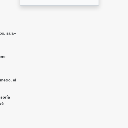
os, sala–
iene
metro, el
esoría
ué