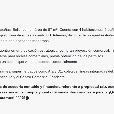
bañas, Bello, con un área de 97 m². Cuenta con 4 habitaciones, 2 bañ
gral, zona de ropas y cuarto útil. Además, dispone de un apartaestudio
diente con acabados modernos.
entra en una ubicación estratégica, con gran proyección comercial. T
arse para locales comerciales, previa obtención de los permisos
n un sector que viene creciendo comercialmente.
rantes, supermercados como Ara y D1, colegios, líneas integradas del 
ntioquia y el Centro Comercial Fabricato.
 de asesoría contable y financiera referente a propiedad raíz, as
 asesoría en la compra y venta de inmuebles como este para ti. ¡Q
arnos! 🙋🏻‍♀️🤩🏠
____________________________________________________