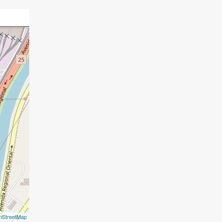
nStreetMap