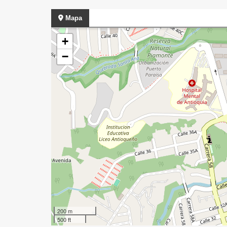
Mapa
+
−
200 m
500 ft