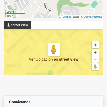
200 m
500 ft
Leaflet
| Wasi - ©
OpenStreetMap
Street View
Ver Ubicación
en
street view
Contáctanos