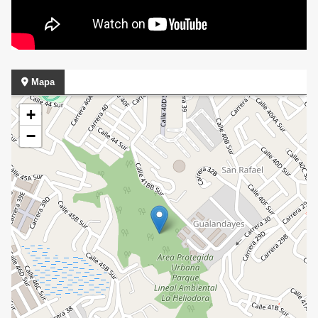
Mapa
+
−