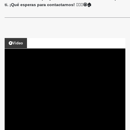
ti. ¡Qué esperas para contactarnos! 🙋🏻‍♀️🤩🏠
______________________________________________________
Video