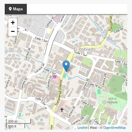
Mapa
+
−
200 m
500 ft
Leaflet
| Wasi - ©
OpenStreetMap