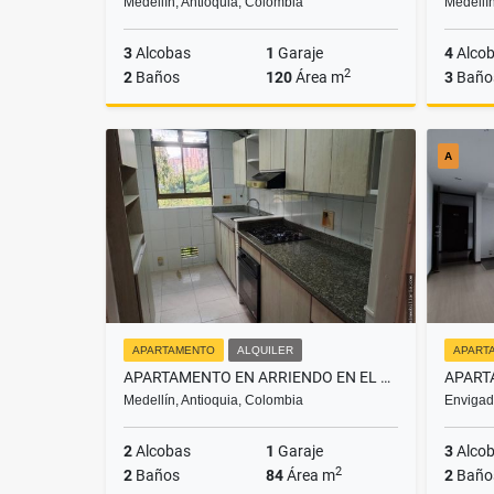
Medellín, Antioquia, Colombia
Medellín
3
Alcobas
1
Garaje
4
Alco
2
2
Baños
120
Área m
3
Baño
Alquiler
A
$6.300.000
APARTAMENTO
ALQUILER
APART
APARTAMENTO EN ARRIENDO EN EL POBLADO MEDELLÍN
Medellín, Antioquia, Colombia
Envigad
2
Alcobas
1
Garaje
3
Alco
2
2
Baños
84
Área m
2
Baño