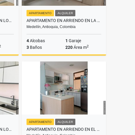
APARTAMENTO
ALQUILER
APARTAMENTO EN ARRIENDO EN LOMA DE LAS BRUJAS ENVIGADO
APARTAMENTO EN ARRIENDO EN LA FLORESTA MEDELLÍN
Medellín, Antioquia, Colombia
4
Alcobas
1
Garaje
2
2
3
Baños
220
Área m
Alquiler
Alquiler
.000.000
$6.600.000
APARTAMENTO
ALQUILER
APARTAMENTO EN ARRIENDO EN LOMA DEL CHOCHO ENVIGADO
APARTAMENTO EN ARRIENDO EN EL POBLADO MEDELLÍN