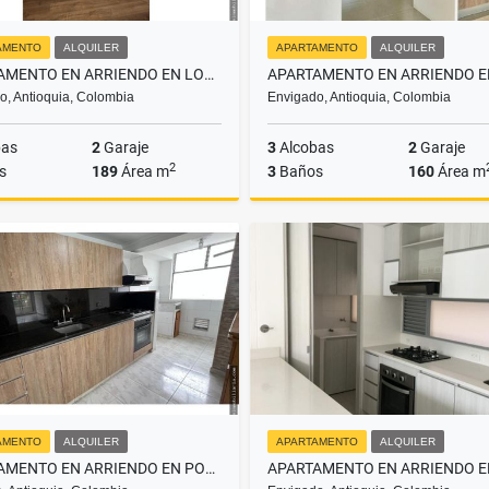
AMENTO
ALQUILER
APARTAMENTO
ALQUILER
APARTAMENTO EN ARRIENDO EN LOMA DE LAS BRUJAS ENVIGADO
o, Antioquia, Colombia
Envigado, Antioquia, Colombia
bas
2
Garaje
3
Alcobas
2
Garaje
2
s
189
Área m
3
Baños
160
Área m
Alquiler
$11.000.000
$8
AMENTO
ALQUILER
APARTAMENTO
ALQUILER
APARTAMENTO EN ARRIENDO EN POBLADO MEDELLÍN