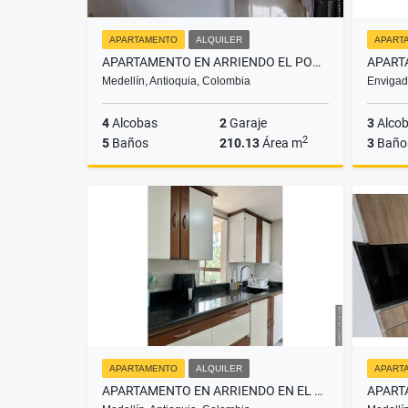
APARTAMENTO
ALQUILER
APART
APARTAMENTO EN ARRIENDO EL POBLADO MEDELLÍN
Medellín, Antioquia, Colombia
Envigad
4
Alcobas
2
Garaje
3
Alco
2
5
Baños
210.13
Área m
3
Baño
Alquiler
$15.000.000
APARTAMENTO
ALQUILER
APART
APARTAMENTO EN ARRIENDO EN EL POBLADO MEDELLÍN