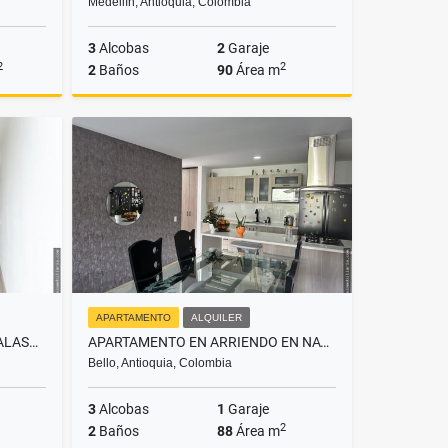
Medellín, Antioquia, Colombia
3
Alcobas
2
Garaje
2
2
2
Baños
90
Área m
Alquiler
Alquiler
.500.000
$5.372.000
APARTAMENTO
ALQUILER
APARTAMENTO EN VENTA EN CALASANZ
APARTAMENTO EN ARRIENDO EN NAVARRA BELLO
Bello, Antioquia, Colombia
3
Alcobas
1
Garaje
2
2
Baños
88
Área m