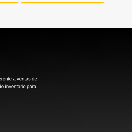
Alquiler
Alquiler
.750.000
$3.300.000
erente a ventas de
io inventario para