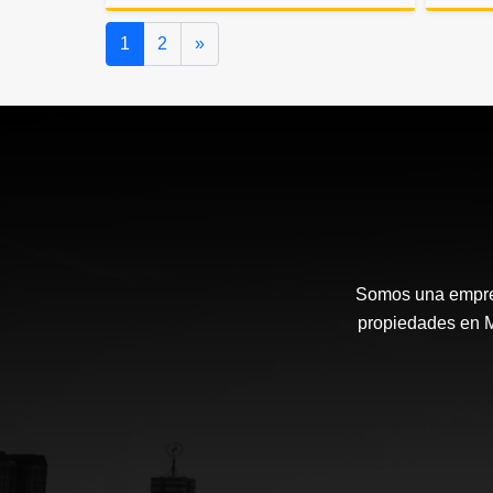
Alquiler
Siguiente
1
2
»
$5.106.000
Somos una empresa
propiedades en Me