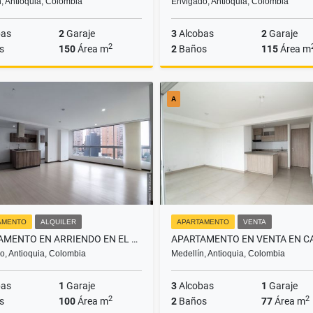
, Antioquia, Colombia
Envigado, Antioquia, Colombia
bas
2
Garaje
3
Alcobas
2
Garaje
2
s
150
Área m
2
Baños
115
Área m
Alquiler
A
$6.000.000
$5
AMENTO
ALQUILER
APARTAMENTO
VENTA
APARTAMENTO EN ARRIENDO EN EL ESMERALDAL ENVIGADO
o, Antioquia, Colombia
Medellín, Antioquia, Colombia
bas
1
Garaje
3
Alcobas
1
Garaje
2
2
s
100
Área m
2
Baños
77
Área m